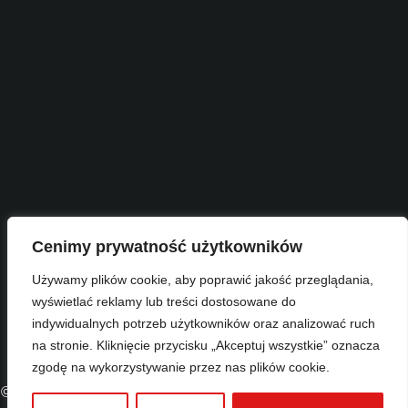
Cenimy prywatność użytkowników
Używamy plików cookie, aby poprawić jakość przeglądania,
wyświetlać reklamy lub treści dostosowane do
indywidualnych potrzeb użytkowników oraz analizować ruch
na stronie. Kliknięcie przycisku „Akceptuj wszystkie” oznacza
zgodę na wykorzystywanie przez nas plików cookie.
© Copyright 2023
Centrum Kultury i Promocji Gminy Czarny